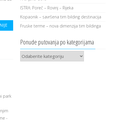
a
ISTRA: Poreč – Rovinj – Rijeka
Kopaonik – savršena tim bilding destinacija
NIJE
Fruske terme – nova dimenzija tim bildinga
Ponude putovanja po kategorijama
Ponude
putovanja
po
kategorijama
i park
rnjim
rme -