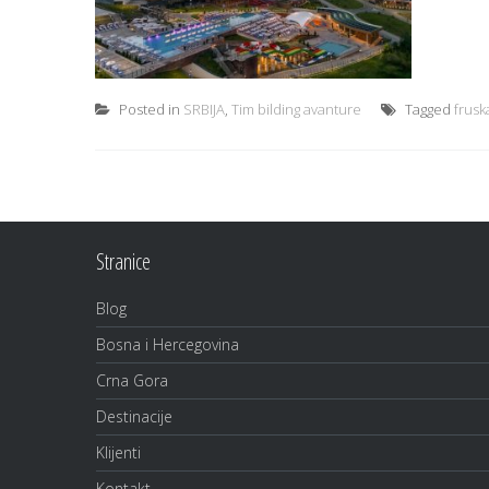
Posted in
SRBIJA
,
Tim bilding avanture
Tagged
frusk
Stranice
Blog
Bosna i Hercegovina
Crna Gora
Destinacije
Klijenti
Kontakt