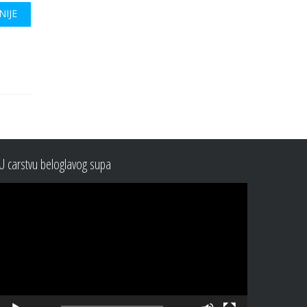
NIJE
U carstvu beloglavog supa
Video
Player