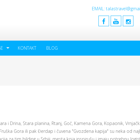
EMAIL: talastravel@gm
GE
KONTAKT
BLOG
ara i Drina, Stara planina, Rtanj, Goč, Kamena Gora, Kopaonik, Vrnjač
 Fruška Gora ili pak Đerdap i čuvena "Gvozdena kapija" su neka od naj
cija za tim bilding u Srbiji, mesta koja inspirušu i imaju potrebnu logis