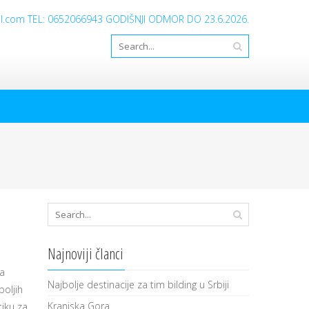
ail.com TEL: 0652066943 GODIŠNJI ODMOR DO 23.6.2026.
Najnoviji članci
ka
Najbolje destinacije za tim bilding u Srbiji
boljih
Kranjska Gora
tiku za