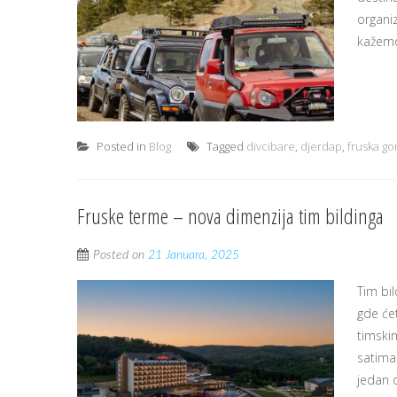
organiz
kažemo 
Posted in
Blog
Tagged
divcibare
,
djerdap
,
fruska go
Fruske terme – nova dimenzija tim bildinga
Posted on
21 Januara, 2025
Tim bi
gde ćet
timski
satima 
jedan o