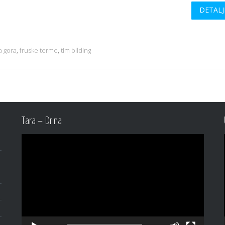
DETALJ
a gora
,
fruske terme
,
tim bilding
Tara – Drina
Video
Player