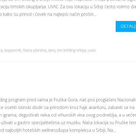
aciju timskih okupljanja. UVAC Za ovu lokaciju u Srbiji često volimo d
kako su prirod i čovek na najlepši način proširi...
DETALJ
ra
,
kopaonik
,
Stara planina
,
tara
,
tim bilding srbija
,
uvac
lding program pred vama je Fruška Gora, naš prvi proglašeni Nacionaln
e osetiti istinski dodir sa prirodom kroz hajk avanturu, zabaviti se na
m igrama, degustirati neka od vrhunskih vina ovog podneblja, a u veče
uživati u gastro specijalitetima uz muziku. Naša lokacija su Fruške te
d najboljih hotelskih wellness&spa kompleksa u Srbiji. Na...