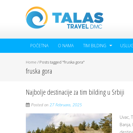
POČETNA
O NAMA
TIM BILDING
USLU
Home
/
Posts tagged "fruska gora"
fruska gora
Najbolje destinacije za tim bilding u Srbiji
Posted on
27 Februara, 2025
Uvac, T
Banja,
destina