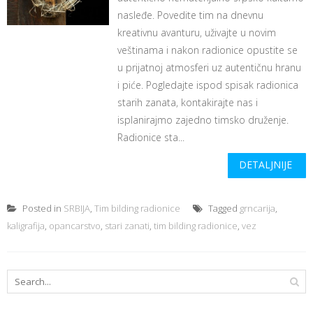
nasleđe. Povedite tim na dnevnu
kreativnu avanturu, uživajte u novim
veštinama i nakon radionice opustite se
u prijatnoj atmosferi uz autentičnu hranu
i piće. Pogledajte ispod spisak radionica
starih zanata, kontakirajte nas i
isplanirajmo zajedno timsko druženje.
Radionice sta...
DETALJNIJE
Posted in
SRBIJA
,
Tim bilding radionice
Tagged
grncarija
,
kaligrafija
,
opancarstvo
,
stari zanati
,
tim bilding radionice
,
vez