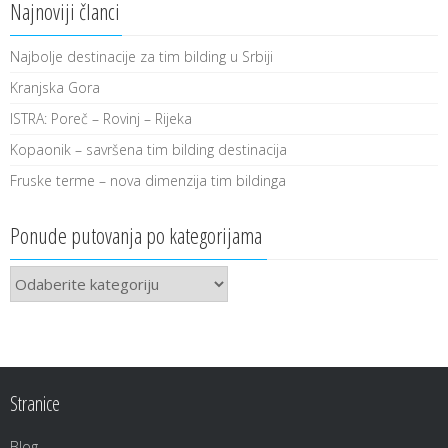
Najnoviji članci
Najbolje destinacije za tim bilding u Srbiji
Kranjska Gora
ISTRA: Poreč – Rovinj – Rijeka
Kopaonik – savršena tim bilding destinacija
Fruske terme – nova dimenzija tim bildinga
Ponude putovanja po kategorijama
Ponude
putovanja
po
kategorijama
Stranice
Blog