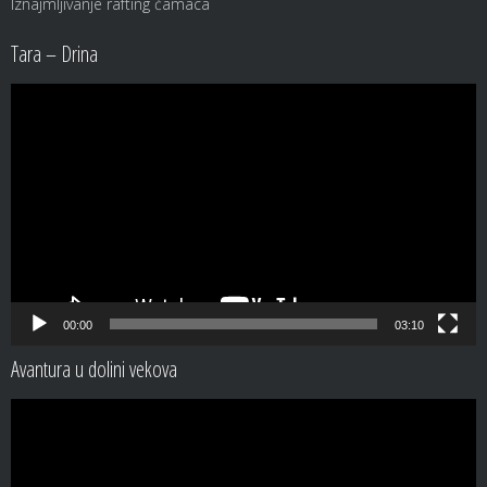
Iznajmljivanje rafting čamaca
Tara – Drina
Video
Player
00:00
03:10
Avantura u dolini vekova
Video
Player