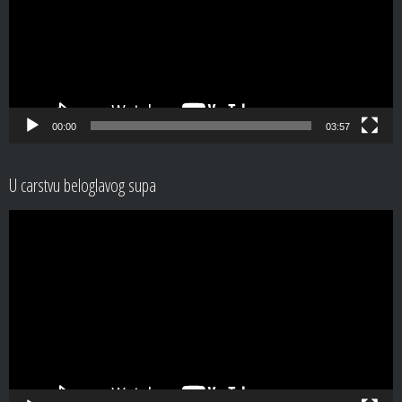
00:00
03:57
U carstvu beloglavog supa
Video
Player