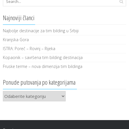
Najnoviji članci
Najbolje destinacije za tim bilding u Srbiji
Kranjska Gora
ISTRA: Poreč – Rovinj – Rijeka
Kopaonik – savršena tim bilding destinacija
Fruske terme – nova dimenzija tim bildinga
Ponude putovanja po kategorijama
Ponude
putovanja
po
kategorijama