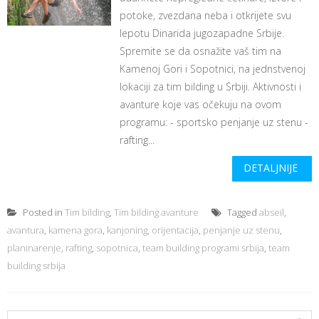
potoke, zvezdana neba i otkrijete svu
lepotu Dinarida jugozapadne Srbije.
Spremite se da osnažite vaš tim na
Kamenoj Gori i Sopotnici, na jednstvenoj
lokaciji za tim bilding u Srbiji. Aktivnosti i
avanture koje vas očekuju na ovom
programu: - sportsko penjanje uz stenu -
rafting...
DETALJNIJE
Posted in
Tim bilding
,
Tim bilding avanture
Tagged
abseil
,
avantura
,
kamena gora
,
kanjoning
,
orijentacija
,
penjanje uz stenu
,
planinarenje
,
rafting
,
sopotnica
,
team building programi srbija
,
team
building srbija