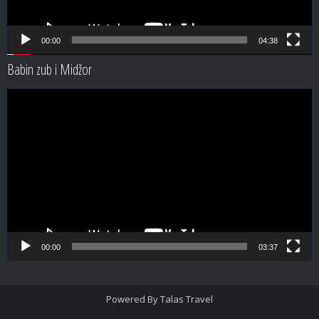
00:00
04:38
Babin zub i Midžor
Video
Player
00:00
03:37
Powered By
Talas Travel