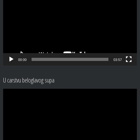
Player
00:00
03:57
U carstvu beloglavog supa
Video
Player