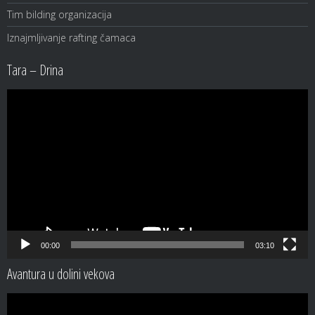
Tim bilding organizacija
Iznajmljivanje rafting čamaca
Tara – Drina
Video
Player
00:00
03:10
Avantura u dolini vekova
Video