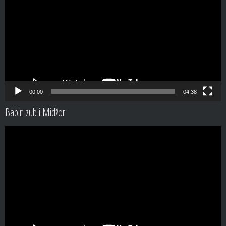
00:00
04:38
Babin zub i Midžor
Video
Player