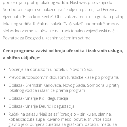
podzemlja u pratnji lokalnog vodiča. Nastavak putovanja do
Sombora u kojem se nalazi najveće ulje na platnu, rad Ferenca
Ajzenhuta “Bitka kod Sente”. Obilazak znamenitosti grada u pratnji
lokalnog vodiča. Ručak na salašu “Naš salaš” nadomak Sombora i
slobodno vreme za uživanje na tradicionalno vojvođanski način.
Povratak za Beograd u kasnim večernjim satima.
Cena programa zavisi od broja učesnika i izabranih usluga,
a obično uključuje:
Noćenje sa doručkom u hotelu u Novom Sadu
Prevoz autobusom/midibusom turističke klase po programu
Obilazak Sremskih Karlovaca, Novog Sada, Sombora u pratnji
lokalnog vodiča i ulaznice prema program
Obilazak vinarije Kiš i degustacija
Obilazak vinarije Deurić i degustacija
Ručak na salašu “Naš salaš” (predjelo – sir, kulen, slanina,
kobasica; žuta supa, kuvano meso, povrće, tri vrste sosa;
glavno jelo: punjena ćuretina sa graškom, bataci u medu sa