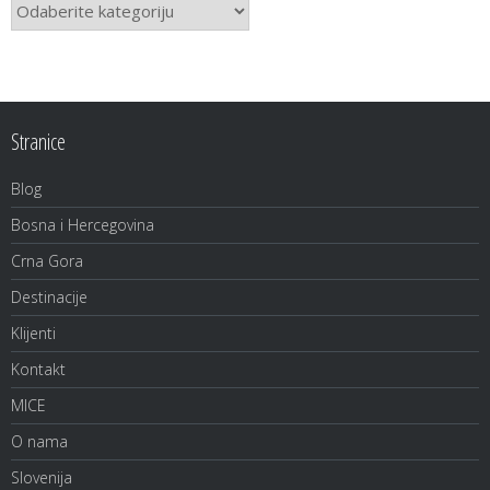
Ponude
putovanja
po
kategorijama
Stranice
Blog
Bosna i Hercegovina
Crna Gora
Destinacije
Klijenti
Kontakt
MICE
O nama
Slovenija