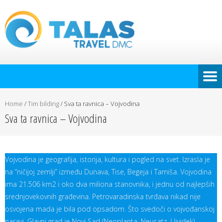
Home
/
Tim bilding
/
Sva ta ravnica – Vojvodina
Sva ta ravnica – Vojvodina
Vojvodina je geografija, istorija, kultura i pogled na svet. Izrasla je
na “ničijoj zemlji” između Dunava, Tise, Begeja i Tamiša. Vojvodina
ima 21.506 km2 i oko dva miliona stanovnika, i jednu od najlepših
srednjovekovnih građevina. Petrovaradinska tvrđava nikad nije
osvojena mada je bila pod opsadom. Što svedoči o vojvođanskoj
naravi. Glavni grad je Novi Sad (Neoplanta, Neusatz, Ujvidek).