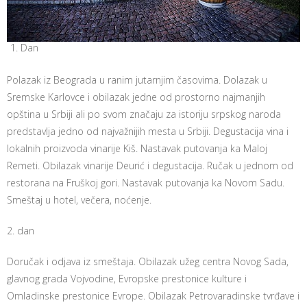
Dan
Polazak iz Beograda u ranim jutarnjim časovima. Dolazak u
Sremske Karlovce i obilazak jedne od prostorno najmanjih
opština u Srbiji ali po svom značaju za istoriju srpskog naroda
predstavlja jedno od najvažnijih mesta u Srbiji. Degustacija vina i
lokalnih proizvoda vinarije Kiš. Nastavak putovanja ka Maloj
Remeti. Obilazak vinarije Deurić i degustacija. Ručak u jednom od
restorana na Fruškoj gori. Nastavak putovanja ka Novom Sadu.
Smeštaj u hotel, večera, noćenje.
2. dan
Doručak i odjava iz smeštaja. Obilazak užeg centra Novog Sada,
glavnog grada Vojvodine, Evropske prestonice kulture i
Omladinske prestonice Evrope. Obilazak Petrovaradinske tvrđave i