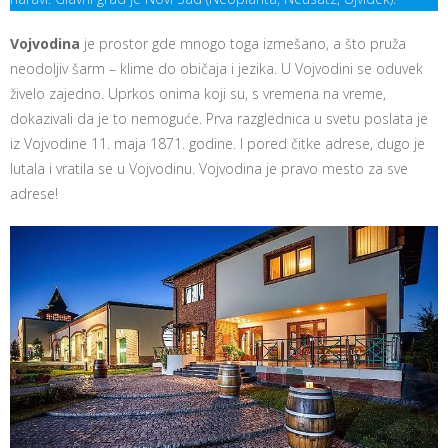
Vojvodina
je prostor gde mnogo toga izmešano, a što pruža
neodoljiv šarm – klime do običaja i jezika. U Vojvodini se oduvek
živelo zajedno. Uprkos onima koji su, s vremena na vreme,
dokazivali da je to nemoguće. Prva razglednica u svetu poslata je
iz Vojvodine 11. maja 1871. godine. I pored čitke adrese, dugo je
lutala i vratila se u Vojvodinu. Vojvodina je pravo mesto za sve
adrese!