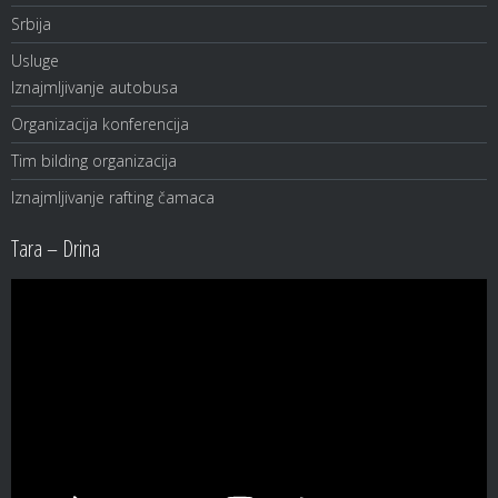
Srbija
Usluge
Iznajmljivanje autobusa
Organizacija konferencija
Tim bilding organizacija
Iznajmljivanje rafting čamaca
Tara – Drina
Video
Player