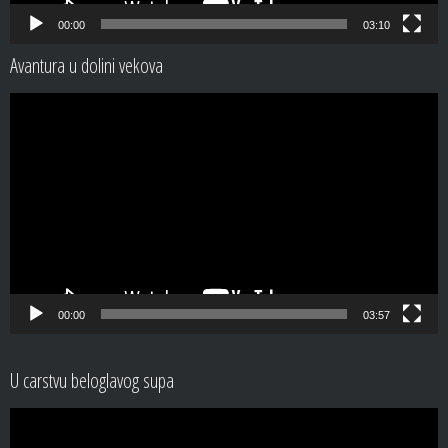
00:00
03:10
Avantura u dolini vekova
Video
Player
00:00
03:57
U carstvu beloglavog supa
Video
Player