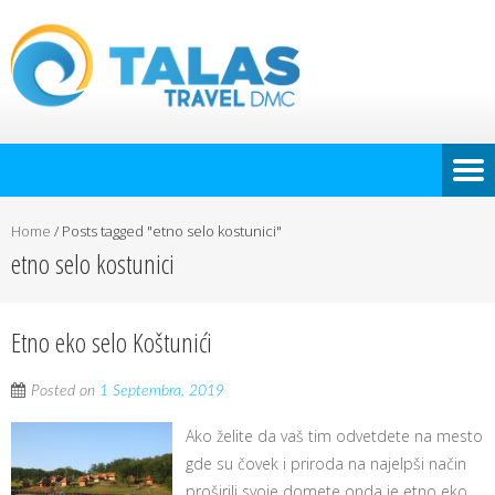
Home
/
Posts tagged "etno selo kostunici"
etno selo kostunici
Etno eko selo Koštunići
Posted on
1 Septembra, 2019
Ako želite da vaš tim odvetdete na mesto
gde su čovek i priroda na najelpši način
proširili svoje domete onda je etno eko