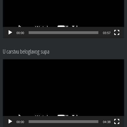
00:00
03:57
U carstvu beloglavog supa
Video
Player
00:00
04:38