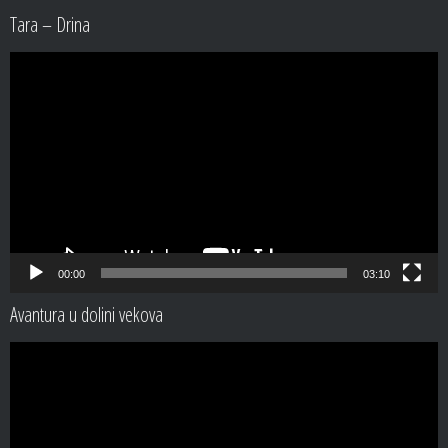
Tara – Drina
Video
Player
00:00
03:10
Avantura u dolini vekova
Video
Player