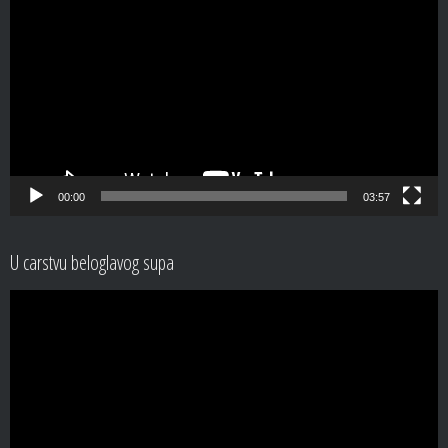
Player
00:00
03:57
U carstvu beloglavog supa
Video
Player