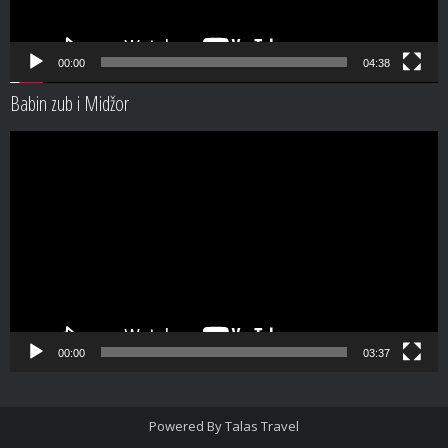
00:00
04:38
Babin zub i Midžor
Video
Player
00:00
03:37
Powered By
Talas Travel