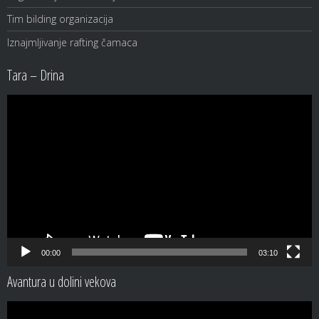
Tim bilding organizacija
Iznajmljivanje rafting čamaca
Tara – Drina
Video
Player
00:00
03:10
Avantura u dolini vekova
Video