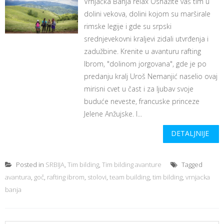
Vrnjačka Banja relax Osnažite vaš tim u
dolini vekova, dolini kojom su marširale
rimske legije i gde su srpski
srednjevekovni kraljevi zidali utvrđenja i
zadužbine. Krenite u avanturu rafting
Ibrom, "dolinom jorgovana", gde je po
predanju kralj Uroš Nemanjić naselio ovaj
mirisni cvet u čast i za ljubav svoje
buduće neveste, francuske princeze
Jelene Anžujske. I...
DETALJNIJE
Posted in
SRBIJA
,
Tim bilding
,
Tim bilding avanture
Tagged
avantura
,
goč
,
rafting ibrom
,
stolovi
,
team building
,
tim bilding
,
vrnjacka
banja