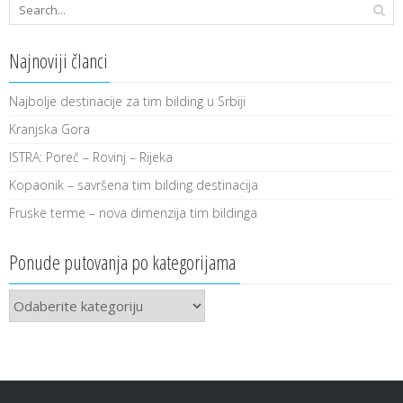
Najnoviji članci
Najbolje destinacije za tim bilding u Srbiji
Kranjska Gora
ISTRA: Poreč – Rovinj – Rijeka
Kopaonik – savršena tim bilding destinacija
Fruske terme – nova dimenzija tim bildinga
Ponude putovanja po kategorijama
Ponude
putovanja
po
kategorijama