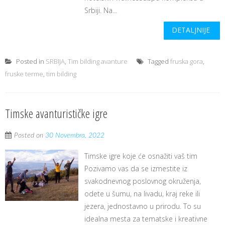
Srbiji. Na...
DETALJNIJE
Posted in
SRBIJA
,
Tim bilding avanture
Tagged
fruska gora
,
fruske terme
,
tim bilding
Timske avanturističke igre
Posted on
30 Novembra, 2022
Timske igre koje će osnažiti vaš tim
Pozivamo vas da se izmestite iz
svakodnevnog poslovnog okruženja,
odete u šumu, na livadu, kraj reke ili
jezera, jednostavno u prirodu. To su
idealna mesta za tematske i kreativne