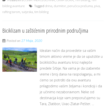
Posted in
BOSNA I HERCEGOVINA
,
CRNA GORA
,
Tim bilding
,
Tim
bilding avanture
Tagged
drina
,
durmitor
,
perućica prašuma
,
piva
,
rafting tarom
,
sutjeska
,
tim bilding
Biciklizam u zaštićenim prirodnim područjima
Posted on
27 Maja, 2020
Idealan način da provedete sa vašim
timom aktivno vreme je da se uputstite u
biciklističku avanturu kroz najlepše
predele Srbije. Na vama je da izaberete
vreme i broj dana na raspolaganju, a mi
ćemo se potrditi da ovu avanturu
prilagodimo vašim željama i kondiciji i da
je učinimo nezaboravnom. Neke od
destinacija koje vam preporučujemo su
Tara, Zlatibor, Uvac-Zlatar-Pešter. ...