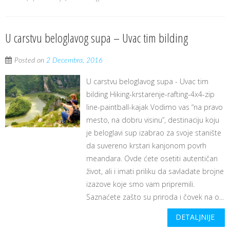
U carstvu beloglavog supa – Uvac tim bilding
Posted on
2 Decembra, 2016
U carstvu beloglavog supa - Uvac tim
bilding Hiking-krstarenje-rafting-4x4-zip
line-paintball-kajak Vodimo vas “na pravo
mesto, na dobru visinu”, destinaciju koju
je beloglavi sup izabrao za svoje stanište
da suvereno krstari kanjonom povrh
meandara. Ovde ćete osetiti autentičan
život, ali i imati priliku da savladate brojne
izazove koje smo vam pripremili.
Saznaćete zašto su priroda i čovek na o...
DETALJNIJE