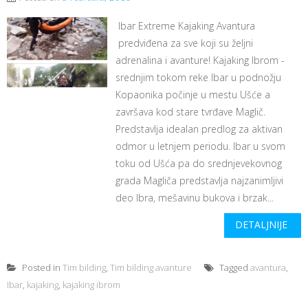
Ibar Extreme Kajaking Avantura
predviđena za sve koji su željni
adrenalina i avanture! Kajaking Ibrom -
srednjim tokom reke Ibar u podnožju
Kopaonika počinje u mestu Ušće a
završava kod stare tvrđave Maglič.
Predstavlja idealan predlog za aktivan
odmor u letnjem periodu. Ibar u svom
toku od Ušća pa do srednjevekovnog
grada Magliča predstavlja najzanimljivi
deo Ibra, mešavinu bukova i brzak...
DETALJNIJE
Posted in
Tim bilding
,
Tim bilding avanture
Tagged
avantura
,
Ibar
,
kajaking
,
kajaking ibrom