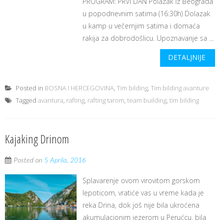
PROGRAM: PRVI DAN Polazak iz Beograda
u popodnevnim satima (16:30h) Dolazak
u kamp u večernjim satima i domaća
rakija za dobrodošlicu. Upoznavanje sa ...
DETALJNIJE
Posted in
BOSNA I HERCEGOVINA
,
Tim bilding
,
Tim bilding avanture
Tagged
avantura
,
rafting
,
rafting tarom
,
team building
,
tim bilding
Kajaking Drinom
Posted on
5 Aprila, 2016
Splavarenje ovom virovitom gorskom
lepoticom, vratiće vas u vreme kada je
reka Drina, dok još nije bila ukroćena
akumulacionim jezerom u Perućcu, bila