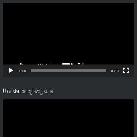
Video
Player
00:00
03:57
U carstvu beloglavog supa
Video
Player