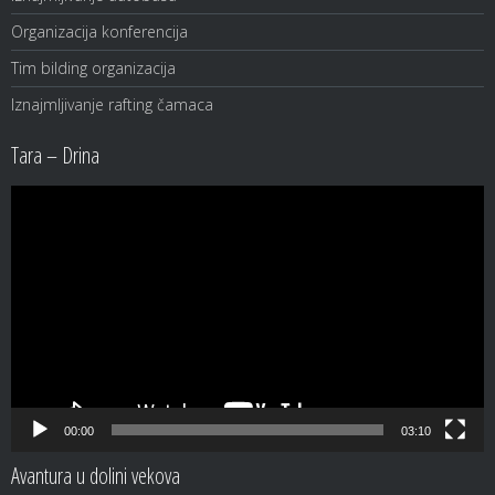
Organizacija konferencija
Tim bilding organizacija
Iznajmljivanje rafting čamaca
Tara – Drina
Video
Player
00:00
03:10
Avantura u dolini vekova