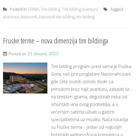
Posted in
SRBIJA
,
Tim bilding
,
Tim bilding avanture
Tagged
avantura
,
kopaonik
,
kopaonik tim bilding
,
tim bilding
Fruske terme – nova dimenzija tim bildinga
Posted on
21 Januara, 2025
Tim bilding program pred vama je Fruška
Gora, naš prvi proglašeni Nacionalni park
gde ćete osetiti istinski dodir sa
prirodom kroz hajk avanturu, zabaviti se
na timskim igrama, degustirati neka od
vrhunskih vina ovog podneblja, a u
večernjim satima uživati u gastro
specijalitetima uz muziku. Naša lokacija
su Fruške terme - jedan od najboljih
hotelskih wellness&spa kompleksa u