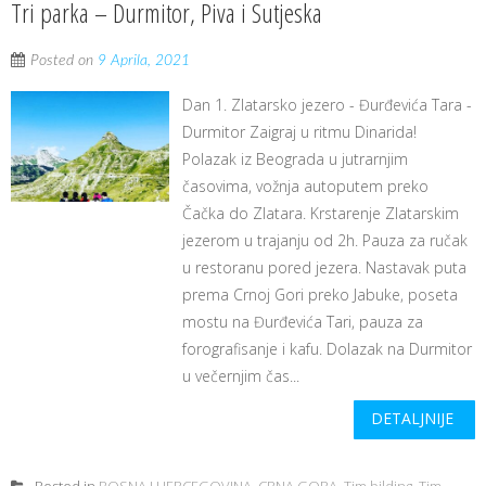
Tri parka – Durmitor, Piva i Sutjeska
Posted on
9 Aprila, 2021
Dan 1. Zlatarsko jezero - Đurđevića Tara -
Durmitor Zaigraj u ritmu Dinarida!
Polazak iz Beograda u jutrarnjim
časovima, vožnja autoputem preko
Čačka do Zlatara. Krstarenje Zlatarskim
jezerom u trajanju od 2h. Pauza za ručak
u restoranu pored jezera. Nastavak puta
prema Crnoj Gori preko Jabuke, poseta
mostu na Đurđevića Tari, pauza za
forografisanje i kafu. Dolazak na Durmitor
u večernjim čas...
DETALJNIJE