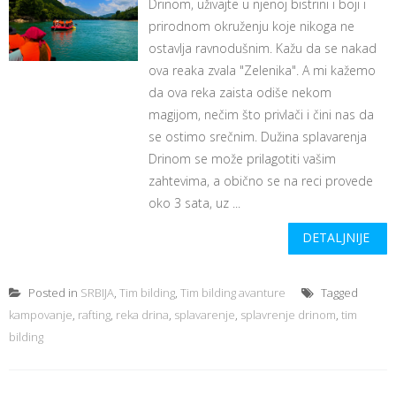
Drinom, uživajte u njenoj bistrini i boji i
prirodnom okruženju koje nikoga ne
ostavlja ravnodušnim. Kažu da se nakad
ova reaka zvala "Zelenika". A mi kažemo
da ova reka zaista odiše nekom
magijom, nečim što privlači i čini nas da
se ostimo srečnim. Dužina splavarenja
Drinom se može prilagotiti vašim
zahtevima, a obično se na reci provede
oko 3 sata, uz ...
DETALJNIJE
Posted in
SRBIJA
,
Tim bilding
,
Tim bilding avanture
Tagged
kampovanje
,
rafting
,
reka drina
,
splavarenje
,
splavrenje drinom
,
tim
bilding