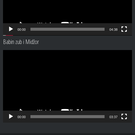
00:00
04:38
Babin zub i Midžor
Video
Player
00:00
03:37