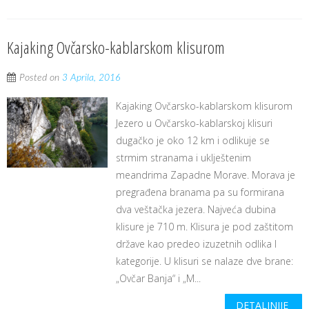
Kajaking Ovčarsko-kablarskom klisurom
Posted on
3 Aprila, 2016
Kajaking Ovčarsko-kablarskom klisurom
Jezero u Ovčarsko-kablarskoj klisuri
dugačko je oko 12 km i odlikuje se
strmim stranama i uklјeštenim
meandrima Zapadne Morave. Morava je
pregrađena branama pa su formirana
dva veštačka jezera. Najveća dubina
klisure je 710 m. Klisura je pod zaštitom
države kao predeo izuzetnih odlika I
kategorije. U klisuri se nalaze dve brane:
„Ovčar Banja“ i „M...
DETALJNIJE