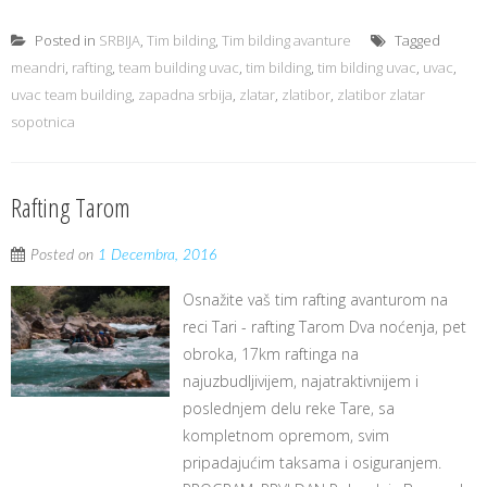
Posted in
SRBIJA
,
Tim bilding
,
Tim bilding avanture
Tagged
meandri
,
rafting
,
team building uvac
,
tim bilding
,
tim bilding uvac
,
uvac
,
uvac team building
,
zapadna srbija
,
zlatar
,
zlatibor
,
zlatibor zlatar
sopotnica
Rafting Tarom
Posted on
1 Decembra, 2016
Osnažite vaš tim rafting avanturom na
reci Tari - rafting Tarom Dva noćenja, pet
obroka, 17km raftinga na
najuzbudljivijem, najatraktivnijem i
poslednjem delu reke Tare, sa
kompletnom opremom, svim
pripadajućim taksama i osiguranjem.