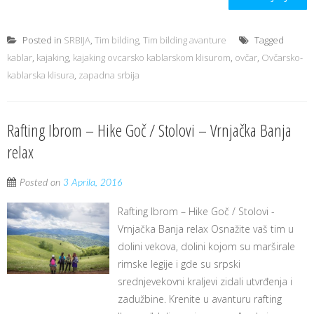
Posted in
SRBIJA
,
Tim bilding
,
Tim bilding avanture
Tagged
kablar
,
kajaking
,
kajaking ovcarsko kablarskom klisurom
,
ovčar
,
Ovčarsko-
kablarska klisura
,
zapadna srbija
Rafting Ibrom – Hike Goč / Stolovi – Vrnjačka Banja
relax
Posted on
3 Aprila, 2016
Rafting Ibrom – Hike Goč / Stolovi -
Vrnjačka Banja relax Osnažite vaš tim u
dolini vekova, dolini kojom su marširale
rimske legije i gde su srpski
srednjevekovni kraljevi zidali utvrđenja i
zadužbine. Krenite u avanturu rafting