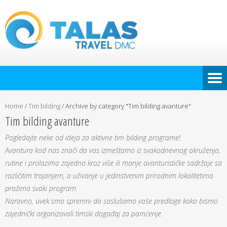
Home
/
Tim bilding
/
Archive by category "Tim bilding avanture"
Tim bilding avanture
Pogledajte neke od ideja za aktivne tim bilding programe!
Avantura kod nas znači da vas izmeštamo iz svakodnevnog okruženja,
rutine i prolazimo zajedno kroz više ili manje avanturističke sadržaje sa
različitim trajanjem, a uživanje u jedinstvenim prirodnim lokalitetima
prožima svaki program.
Naravno, uvek smo spremni da saslušamo vaše predloge kako bismo
zajednički organizovali timski događaj za pamćenje.