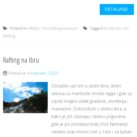
DETALJNIJE
Posted in
SRBIJA
,
Tim bilding avanture
Tagged
bicikilzam
,
tim
bilding
Rafting na Ibru
Posted on
6 Februara, 2020
Osnažite vaš tim u dolini Ibra, dolini
vekova su marširale rimske legije i gde su
srpski kraljevi zidali gradove, utvrđenja i
manastire. Dobrodošli u dolinu Ibra, a
kako je još nazivaju i dolinu jorgovana,
gde je po predanju kralj Uroš Nemanjić
naselio ovaj mirisni cvet u čast i za ljubav