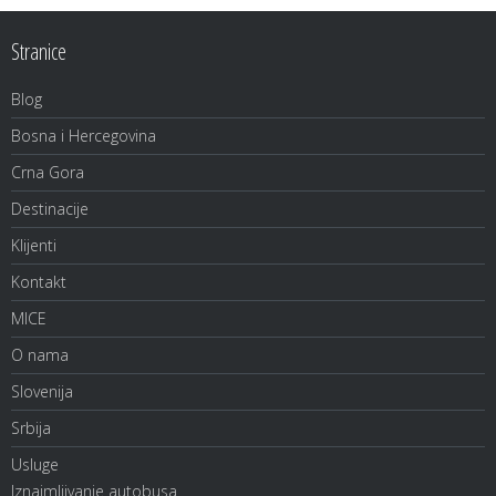
Stranice
Blog
Bosna i Hercegovina
Crna Gora
Destinacije
Klijenti
Kontakt
MICE
O nama
Slovenija
Srbija
Usluge
Iznajmljivanje autobusa