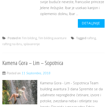
svoje buduće neveste, francuske princeze
Jelene Anžujske. Ibar je usekao kanjon i
oplemenio dolinu, Ibar ...
DETALJNIJE
Posted in
Tim bilding
,
Tim bilding avanture
Tagged
rafting
,
rafting na ibru
,
splavarenje
Kamena Gora – Lim – Sopotnica
Posted on
11 Septembra, 2018
Kamena Gora - Lim - Sopotnica Team
building avantura 3 dana Spremite se da
udahnete nepregledne četinare, izvore i
potoke, zvezdana neba i otkrijete svu
lepotu Dinarida jugozapadne Srbije.