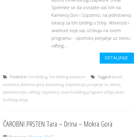
Spremite se da osnažite vaš tim na
Kamenoj Gori i Sopotnici, na jednstvenoj
lokaciji za tim bilding u Srbiji. Aktivnosti i
avanture koje vas očekuju na ovom
programu: - sportsko penjanje uz stenu -
rafting...
DETALJNIJE
Posted in
Tim bilding
,
Tim bilding avanture
Tagged
abseil
,
avantura
,
kamena gora
,
kanjoning
,
orijentacija
,
penjanje uz stenu
,
planinarenje
,
rafting
,
sopotnica
,
team building programi srbija
,
team
building srbija
ČAROBNI PRSTEN Tara – Drina – Mokra Gora