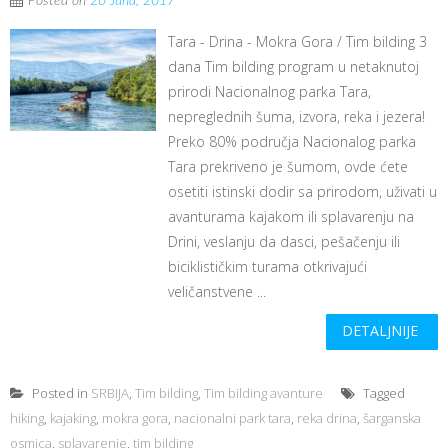
Posted on
20 Juna, 2017
Tara - Drina - Mokra Gora / Tim bilding 3
dana Tim bilding program u netaknutoj
prirodi Nacionalnog parka Tara,
nepreglednih šuma, izvora, reka i jezera!
Preko 80% područja Nacionalog parka
Tara prekriveno je šumom, ovde ćete
osetiti istinski dodir sa prirodom, uživati u
avanturama kajakom ili splavarenju na
Drini, veslanju da dasci, pešačenju ili
biciklističkim turama otkrivajući
veličanstvene ...
DETALJNIJE
Posted in
SRBIJA
,
Tim bilding
,
Tim bilding avanture
Tagged
hiking
,
kajaking
,
mokra gora
,
nacionalni park tara
,
reka drina
,
šarganska
osmica
,
splavarenje
,
tim bilding