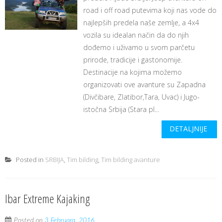
road i off road putevima koji nas vode do
najlepših predela naše zemlje, a 4x4
vozila su idealan način da do njih
dođemo i uživamo u svom parčetu
prirode, tradicije i gastonomije.
Destinacije na kojima možemo
organizovati ove avanture su Zapadna
(Divčibare, Zlatibor,Tara, Uvac) i Jugo-
istočna Srbija (Stara pl...
DETALJNIJE
Posted in
SRBIJA
,
Tim bilding
,
Tim bilding avanture
Ibar Extreme Kajaking
Posted on
3 Februara, 2016