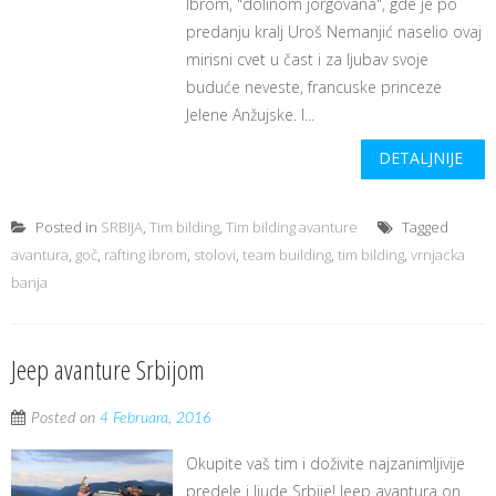
Ibrom, "dolinom jorgovana", gde je po
predanju kralj Uroš Nemanjić naselio ovaj
mirisni cvet u čast i za ljubav svoje
buduće neveste, francuske princeze
Jelene Anžujske. I...
DETALJNIJE
Posted in
SRBIJA
,
Tim bilding
,
Tim bilding avanture
Tagged
avantura
,
goč
,
rafting ibrom
,
stolovi
,
team building
,
tim bilding
,
vrnjacka
banja
Jeep avanture Srbijom
Posted on
4 Februara, 2016
Okupite vaš tim i doživite najzanimljivije
predele i ljude Srbije! Jeep avantura on