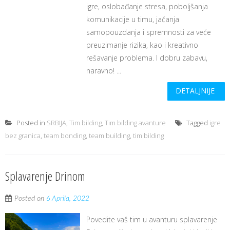
igre, oslobađanje stresa, poboljšanja
komunikacije u timu, jačanja
samopouzdanja i spremnosti za veće
preuzimanje rizika, kao i kreativno
rešavanje problema. I dobru zabavu,
naravno! ...
DETALJNIJE
Posted in
SRBIJA
,
Tim bilding
,
Tim bilding avanture
Tagged
igre
bez granica
,
team bonding
,
team building
,
tim bilding
Splavarenje Drinom
Posted on
6 Aprila, 2022
Povedite vaš tim u avanturu splavarenje