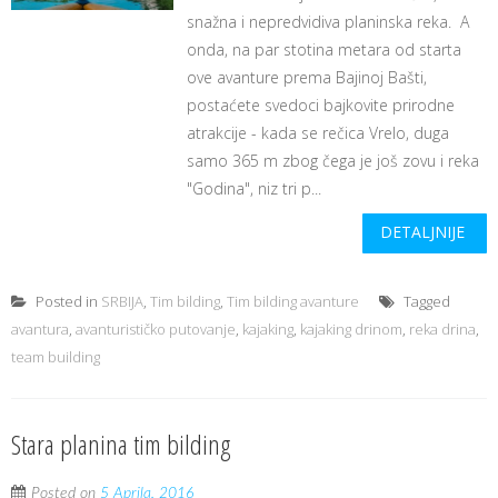
snažna i nepredvidiva planinska reka. A
onda, na par stotina metara od starta
ove avanture prema Bajinoj Bašti,
postaćete svedoci bajkovite prirodne
atrakcije - kada se rečica Vrelo, duga
samo 365 m zbog čega je još zovu i reka
"Godina", niz tri p...
DETALJNIJE
Posted in
SRBIJA
,
Tim bilding
,
Tim bilding avanture
Tagged
avantura
,
avanturističko putovanje
,
kajaking
,
kajaking drinom
,
reka drina
,
team building
Stara planina tim bilding
Posted on
5 Aprila, 2016