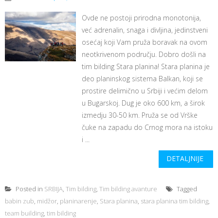
Ovde ne postoji prirodna monotonija,
već adrenalin, snaga i divljina, jedinstveni
osećaj koji Vam pruža boravak na ovom
neotkrivenom području. Dobro došli na
tim bilding Stara planina! Stara planina je
deo planinskog sistema Balkan, koji se
prostire delimično u Srbiji i većim delom
u Bugarskoj. Dug je oko 600 km, a širok
izmedju 30-50 km. Pruža se od Vrške
čuke na zapadu do Crnog mora na istoku
i ...
DETALJNIJE
Posted in
SRBIJA
,
Tim bilding
,
Tim bilding avanture
Tagged
babin zub
,
midžor
,
planinarenje
,
Stara planina
,
stara planina tim bilding
,
team building
,
tim bilding