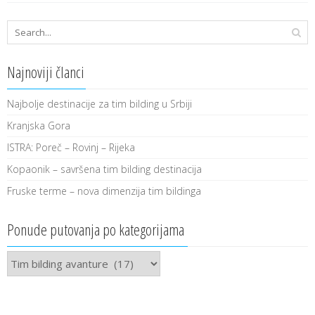
Najnoviji članci
Najbolje destinacije za tim bilding u Srbiji
Kranjska Gora
ISTRA: Poreč – Rovinj – Rijeka
Kopaonik – savršena tim bilding destinacija
Fruske terme – nova dimenzija tim bildinga
Ponude putovanja po kategorijama
Ponude
putovanja
po
kategorijama