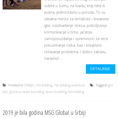
odete u šumu, na livadu, kraj reke ili
jezera, jednostavno u prirodu. To su
idealna mesta za tematske i kreativne
igre, oslobađanje stresa, poboljšanja
komunikacije u timu, jačanja
samopouzdanja i spremnosti za veće
preuzimanje rizika, kao i kreativno
rešavanje problema. I dobru zabavu,
naravno! ...
DETALJNIJE
Posted in
SRBIJA
,
Tim bilding
,
Tim bilding avanture
Tagged
igre
bez granica
,
team bonding
,
team building
,
tim bilding
2019 je bila godina MSG Global u Srbiji