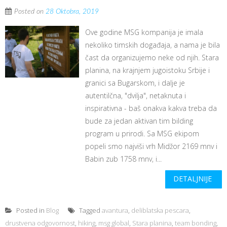
Posted on
28 Oktobra, 2019
Ove godine MSG kompanija je imala
nekoliko timskih događaja, a nama je bila
čast da organizujemo neke od njih. Stara
planina, na krajnjem jugoistoku Srbije i
granici sa Bugarskom, i dalje je
autentilčna, "dvilja", netaknuta i
inspirativna - baš onakva kakva treba da
bude za jedan aktivan tim bilding
program u prirodi. Sa MSG ekipom
popeli smo najviši vrh Midžor 2169 mnv i
Babin zub 1758 mnv, i...
DETALJNIJE
Posted in
Blog
Tagged
avantura
,
deliblatska pescara
,
drustvena odgovornost
,
hiking
,
msg global
,
Stara planina
,
team bonding
,