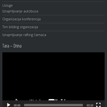
Usluge
Iznajmljivanje autobusa
Organizacija konferencija
Tim bilding organizacija
Iznajmljivanje rafting čamaca
Tara – Drina
Video
Player
00:00
03:10