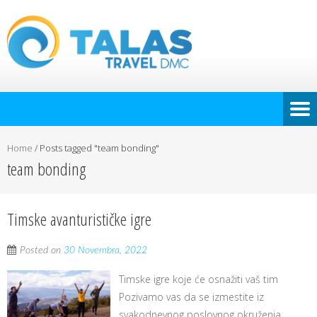
Home
/
Posts tagged "team bonding"
team bonding
Timske avanturističke igre
Posted on
30 Novembra, 2022
Timske igre koje će osnažiti vaš tim
Pozivamo vas da se izmestite iz
svakodnevnog poslovnog okruženja,