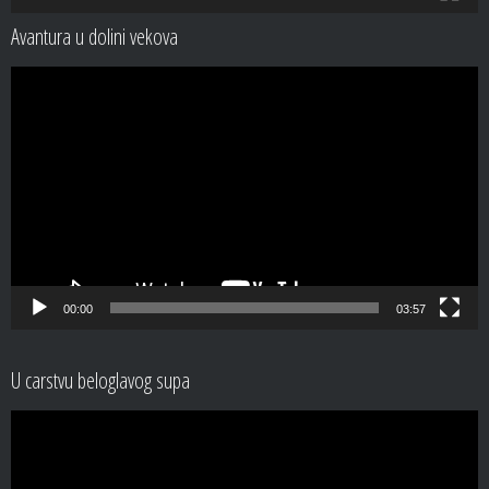
Avantura u dolini vekova
Video
Player
00:00
03:57
U carstvu beloglavog supa
Video
Player