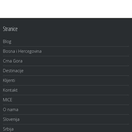
po
kategorijama
Stranice
Blog
Bosna i Hercegovina
Crna Gora
Destinacije
Klijenti
Kontakt
MICE
O nama
Slovenija
Srbija