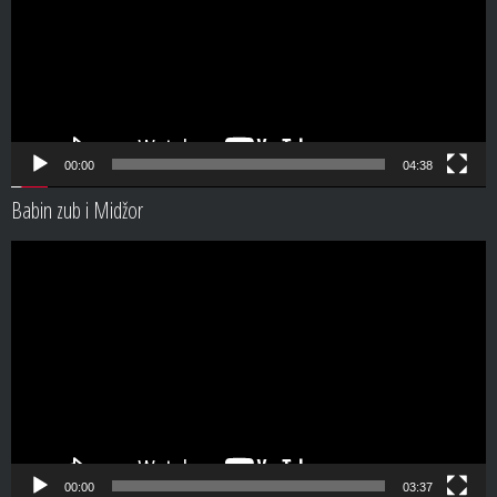
00:00
04:38
Babin zub i Midžor
Video
Player
00:00
03:37