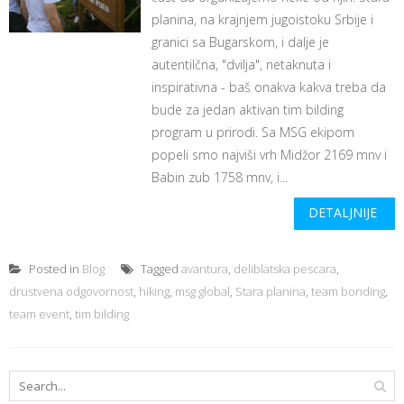
planina, na krajnjem jugoistoku Srbije i
granici sa Bugarskom, i dalje je
autentilčna, "dvilja", netaknuta i
inspirativna - baš onakva kakva treba da
bude za jedan aktivan tim bilding
program u prirodi. Sa MSG ekipom
popeli smo najviši vrh Midžor 2169 mnv i
Babin zub 1758 mnv, i...
DETALJNIJE
Posted in
Blog
Tagged
avantura
,
deliblatska pescara
,
drustvena odgovornost
,
hiking
,
msg global
,
Stara planina
,
team bonding
,
team event
,
tim bilding