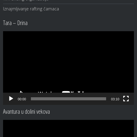
Iznajmljivanje rafting čamaca
Tara – Drina
Video
Player
00:00
03:10
Avantura u dolini vekova
Video
Player