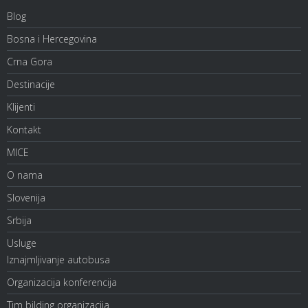
Blog
Bosna i Hercegovina
Crna Gora
Destinacije
Klijenti
Kontakt
MICE
O nama
Slovenija
Srbija
Usluge
Iznajmljivanje autobusa
Organizacija konferencija
Tim bilding organizacija