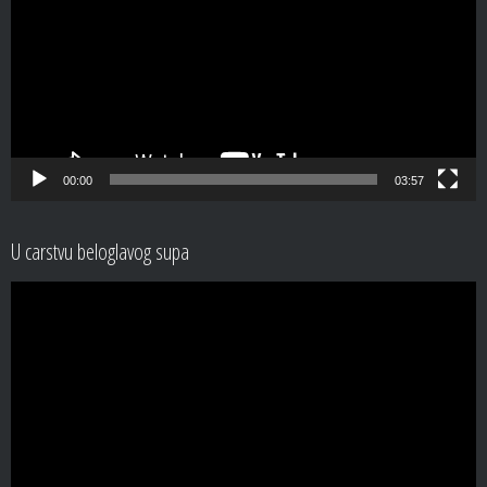
00:00
03:57
U carstvu beloglavog supa
Video
Player