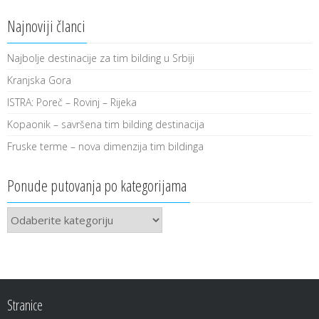
Najnoviji članci
Najbolje destinacije za tim bilding u Srbiji
Kranjska Gora
ISTRA: Poreč – Rovinj – Rijeka
Kopaonik – savršena tim bilding destinacija
Fruske terme – nova dimenzija tim bildinga
Ponude putovanja po kategorijama
Ponude
putovanja
po
kategorijama
Stranice