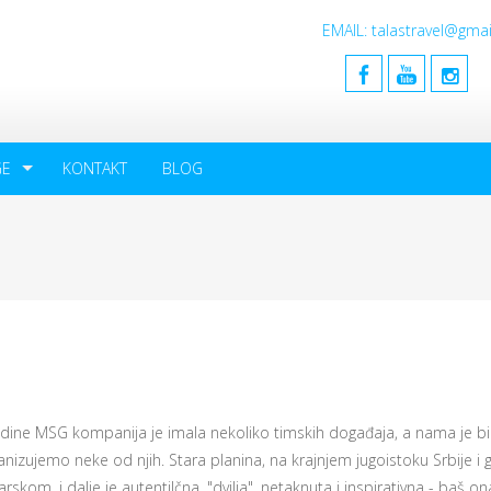
EMAIL: talastravel@gm
GE
KONTAKT
BLOG
dine MSG kompanija je imala nekoliko timskih događaja, a nama je bi
nizujemo neke od njih. Stara planina, na krajnjem jugoistoku Srbije i g
rskom, i dalje je autentilčna, "dvilja", netaknuta i inspirativna - baš o