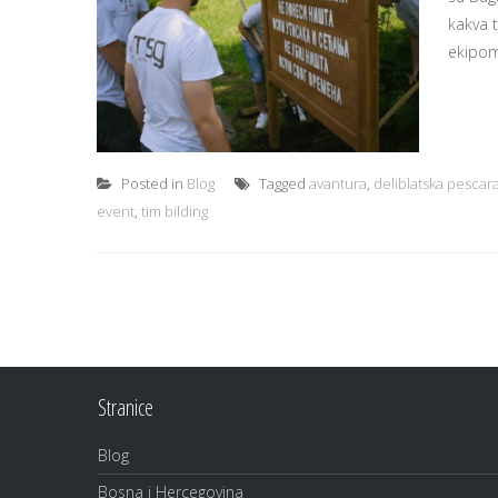
kakva 
ekipom
Posted in
Blog
Tagged
avantura
,
deliblatska pescar
event
,
tim bilding
Stranice
Blog
Bosna i Hercegovina