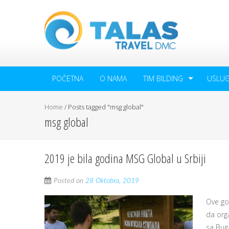
POČETNA
O NAMA
TIM BILDING
USLU
Home
/
Posts tagged "msg global"
msg global
2019 je bila godina MSG Global u Srbiji
Posted on
28 Oktobra, 2019
Ove go
da orga
sa Buga