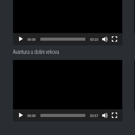
00:00
03:10
Avantura u dolini vekova
Video
Player
00:00
03:57