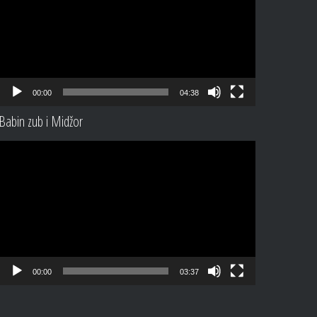
00:00
04:38
Babin zub i Midžor
Video
Player
00:00
03:37