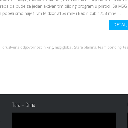
treba da bude za jedan aktivan tim bilding program u prirodi. Sa MSG
 popeli smo najviši vrh Midžor 2169 mnv i Babin zub 1758 mnv, i...
DETALJ
a
,
drustvena odgovornost
,
hiking
,
msg global
,
Stara planina
,
team bonding
,
te
Tara – Drina
Video
Player