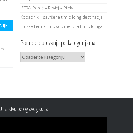
ISTRA: Poreč – Rovinj – Rijeka
Kopaonik – savršena tim bilding destinacija
NIJE
Fruske terme – nova dimenzija tim bildinga
Ponude putovanja po kategorijama
am
Ponude
putovanja
po
kategorijama
U carstvu beloglavog supa
Video
Player