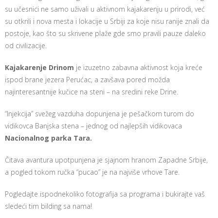
su učesnici ne samo uživali u aktivnom kajakarenju u prirodi, već
su otkrili i nova mesta i lokacije u Srbiji za koje nisu ranije znali da
postoje, kao što su skrivene plaže gde smo pravili pauze daleko
od civilizacije.
Kajakarenje Drinom
je izuzetno zabavna aktivnost koja kreće
ispod brane jezera Perućac, a zavšava pored možda
najinteresantnije kučice na steni – na sredini reke Drine.
“Injekcija” svežeg vazduha dopunjena je pešačkom turom do
vidikovca Banjska stena – jednog od najlepših vidikovaca
Nacionalnog parka Tara.
Čitava avantura upotpunjena je sjajnom hranom Zapadne Srbije,
a pogled tokom ručka “pucao” je na najviše vrhove Tare.
Pogledajte ispodnekoliko fotografija sa programa i bukirajte vaš
sledeći tim bilding sa nama!