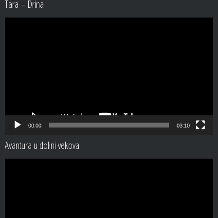
Tara – Drina
Video
Player
00:00
03:10
Avantura u dolini vekova
Video
Player