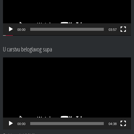
00:00
03:57
U carstvu beloglavog supa
Video
Player
00:00
04:38