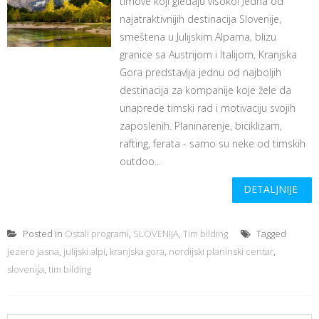
timove koji gledaju visoko! Jedna od
najatraktivnijih destinacija Slovenije,
smeštena u Julijskim Alpama, blizu
granice sa Austrijom i Italijom, Kranjska
Gora predstavlja jednu od najboljih
destinacija za kompanije koje žele da
unaprede timski rad i motivaciju svojih
zaposlenih. Planinarenje, biciklizam,
rafting, ferata - samo su neke od timskih
outdoo...
DETALJNIJE
Posted in
Ostali programi
,
SLOVENIJA
,
Tim bilding
Tagged
jezero jasna
,
julijski alpi
,
kranjska gora
,
nordijski planinski centar
,
slovenija
,
tim bilding