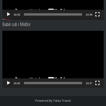
00:00
04:38
Babin zub i Midžor
Video
Player
00:00
03:37
Powered By
Talas Travel