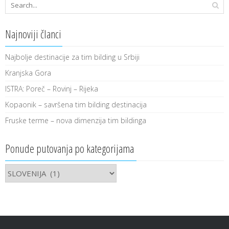
Najnoviji članci
Najbolje destinacije za tim bilding u Srbiji
Kranjska Gora
ISTRA: Poreč – Rovinj – Rijeka
Kopaonik – savršena tim bilding destinacija
Fruske terme – nova dimenzija tim bildinga
Ponude putovanja po kategorijama
Ponude
putovanja
po
kategorijama