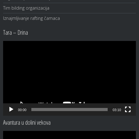
Tim bilding organizacija
Iznajmljivanje rafting čamaca
Tara – Drina
Video
Player
00:00
03:10
Avantura u dolini vekova
Video