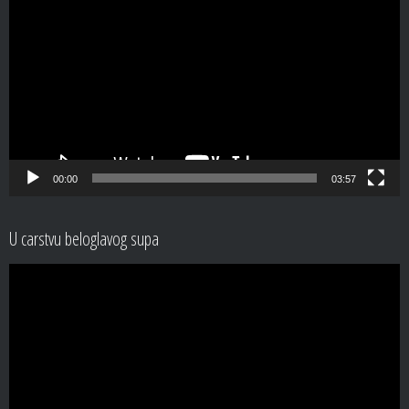
Player
00:00
03:57
U carstvu beloglavog supa
Video
Player