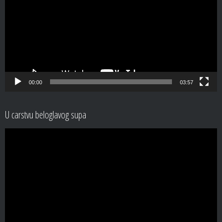
00:00
03:57
U carstvu beloglavog supa
Video
Player