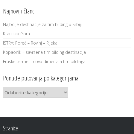
Najnoviji članci
Najbolje destinacije za tim bilding u Srbiji
Kranjska Gora
ISTRA: Poreč – Rovinj – Rijeka
Kopaonik – savršena tim bilding destinacija
Fruske terme – nova dimenzija tim bildinga
Ponude putovanja po kategorijama
Ponude
putovanja
po
kategorijama
Stranice