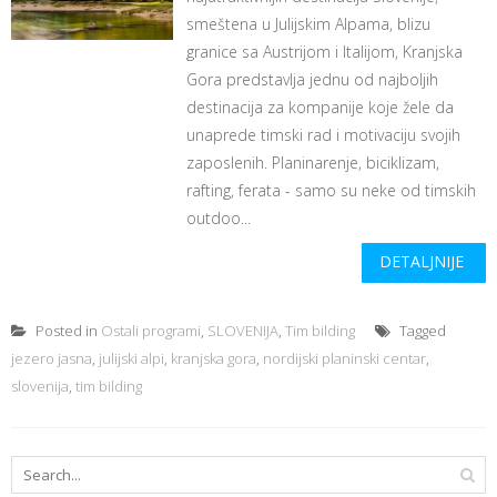
smeštena u Julijskim Alpama, blizu
granice sa Austrijom i Italijom, Kranjska
Gora predstavlja jednu od najboljih
destinacija za kompanije koje žele da
unaprede timski rad i motivaciju svojih
zaposlenih. Planinarenje, biciklizam,
rafting, ferata - samo su neke od timskih
outdoo...
DETALJNIJE
Posted in
Ostali programi
,
SLOVENIJA
,
Tim bilding
Tagged
jezero jasna
,
julijski alpi
,
kranjska gora
,
nordijski planinski centar
,
slovenija
,
tim bilding