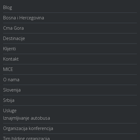
Blog
Bosna i Hercegovina
Crna Gora
Destinacije
Klijenti
Kontakt
MICE
O nama
Slovenija
Srbija
Usluge
Iznajmljivanje autobusa
Organizacija konferencija
Tim bilding organizacija