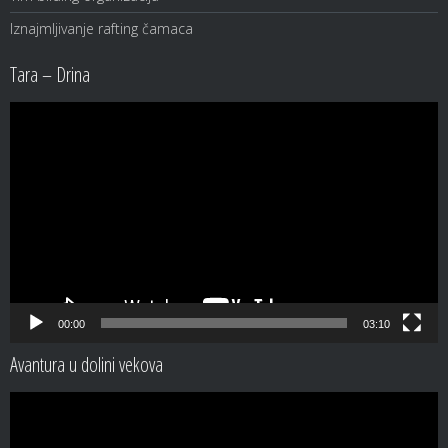
Iznajmljivanje rafting čamaca
Tara – Drina
Video
Player
00:00
03:10
Avantura u dolini vekova
Video
Player