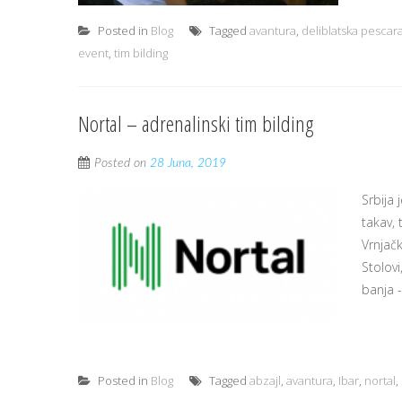
Posted in
Blog
Tagged
avantura
,
deliblatska pescar
event
,
tim bilding
Nortal – adrenalinski tim bilding
Posted on
28 Juna, 2019
Srbija 
takav,
Vrnjačk
Stolovi
banja -
Posted in
Blog
Tagged
abzajl
,
avantura
,
Ibar
,
nortal
,