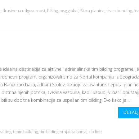
a
,
drustvena odgovornost
,
hiking
,
msg global
,
Stara planina
,
team bonding
,
te
je idealna destinacija za aktivne i adrenalinske tim bilding programe. 
 trodnevni program, organizovali smo za Nortal kompaniju iz Beograda
a Banja kao baza, a Ibar i Stolovi lokacije za avanture. Lepota planine
, bistrina njenih potoka, svežina vazduha, kao i uzbudljiv Ibar i opušta
 bili su dobitna kombinacija za uspešan tim bilding. Evo kako je ...
DETALJ
rafting
,
team building
,
tim bilding
,
vrnjacka banja
,
zip line