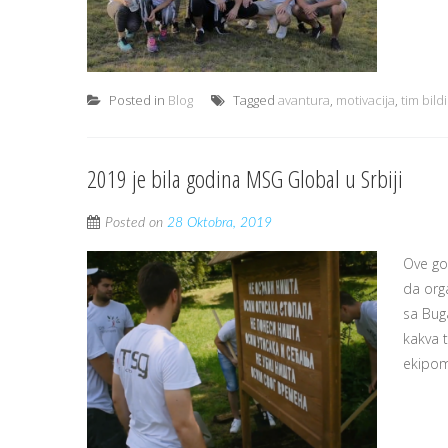
Posted in
Blog
Tagged
avantura
,
motivacija
,
tim bild
2019 je bila godina MSG Global u Srbiji
Posted on
28 Oktobra, 2019
Ove go
da orga
sa Buga
kakva 
ekipom