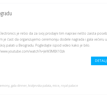
eogradu
lectronics je rešio da za svoj prodajni tim napravi nešto zaista pose
am je čast da organizujemo ceremoniju dodele nagrada i gala večeru 
skoj palati u Beogradu. Pogledajte ispod video kako je bilo.
//www.youtube.com/watch?v=JeW3M8X10zk
DETALJ
remony
,
gala dinner
,
kraljevska palata
,
mice
,
royal palace