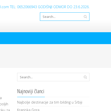
ail.com TEL: 0652066943 GODIŠNJI ODMOR DO 23.6.2026.
Najnoviji članci
ka
Najbolje destinacije za tim bilding u Srbiji
boljih
Kranjska Gora
tiku za