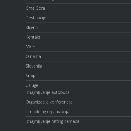
Crna Gora
Destinacije
Klijenti
Kontakt
MICE
O nama
Slovenija
Srbija
Usluge
Iznajmljivanje autobusa
Organizacija konferencija
Tim bilding organizacija
Iznajmljivanje rafting čamaca