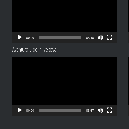
00:00
03:10
Avantura u dolini vekova
Video
Player
00:00
03:57