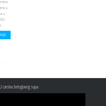
terano
era u
 a u
ZERO
...
NIJE
U carstvu beloglavog supa
Video
Player