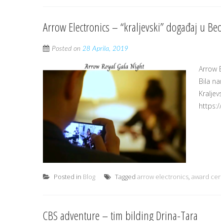
Arrow Electronics – “kraljevski” događaj u B
Posted on
28 Aprila, 2019
Arrow E
Bila n
Kraljev
https:
Posted in
Blog
Tagged
arrow electronics
,
award ce
CBS adventure – tim bilding Drina-Tara