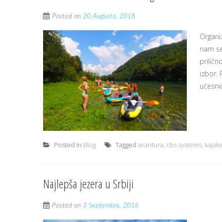
Posted on
20 Augusta, 2018
Organi
nam se 
prilič
izbor.
učesnic
Posted in
Blog
Tagged
avantura
,
cbs systems
,
kajaki
Najlepša jezera u Srbiji
Posted on
3 Septembra, 2016