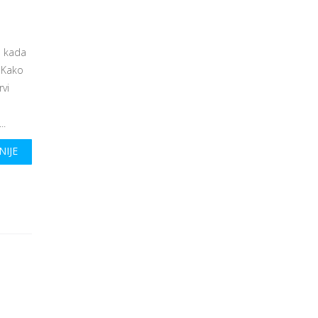
o kada
. Kako
vi
..
NIJE