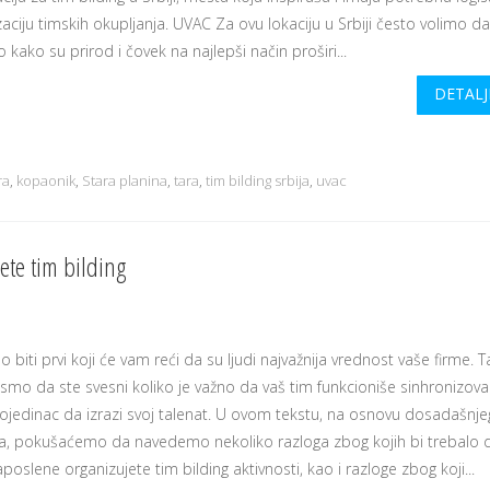
aciju timskih okupljanja. UVAC Za ovu lokaciju u Srbiji često volimo d
kako su prirod i čovek na najlepši način proširi...
DETALJ
ra
,
kopaonik
,
Stara planina
,
tara
,
tim bilding srbija
,
uvac
ete tim bilding
biti prvi koji će vam reći da su ljudi najvažnija vrednost vaše firme. 
 smo da ste svesni koliko je važno da vaš tim funkcioniše sinhronizova
pojedinac da izrazi svoj talenat. U ovom tekstu, na osnovu dosadašnje
va, pokušaćemo da navedemo nekoliko razloga zbog kojih bi trebalo 
poslene organizujete tim bilding aktivnosti, kao i razloge zbog koji...