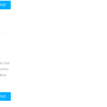
NIJE
la čast
ranici
nakva
NIJE