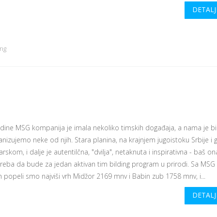
DETALJ
ing
dine MSG kompanija je imala nekoliko timskih događaja, a nama je bi
nizujemo neke od njih. Stara planina, na krajnjem jugoistoku Srbije i g
rskom, i dalje je autentilčna, "dvilja", netaknuta i inspirativna - baš o
treba da bude za jedan aktivan tim bilding program u prirodi. Sa MSG
 popeli smo najviši vrh Midžor 2169 mnv i Babin zub 1758 mnv, i...
DETALJ