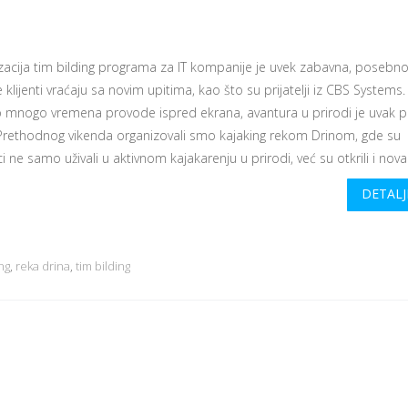
zacija tim bilding programa za IT kompanije je uvek zabavna, posebn
klijenti vraćaju sa novim upitima, kao što su prijatelji iz CBS Systems
no mnogo vremena provode ispred ekrana, avantura u prirodi je uvak pr
 Prethodnog vikenda organizovali smo kajaking rekom Drinom, gde su
i ne samo uživali u aktivnom kajakarenju u prirodi, već su otkrili i nova.
DETALJ
ng
,
reka drina
,
tim bilding