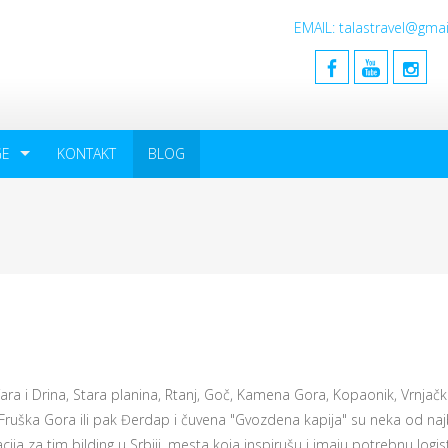
EMAIL: talastravel@gm
GE
KONTAKT
BLOG
ara i Drina, Stara planina, Rtanj, Goč, Kamena Gora, Kopaonik, Vrnjač
 Fruška Gora ili pak Đerdap i čuvena "Gvozdena kapija" su neka od naj
cija za tim bilding u Srbiji, mesta koja inspirušu i imaju potrebnu logis