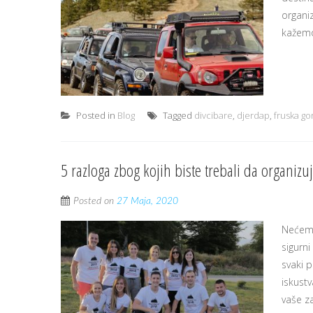
organiz
kažemo 
Posted in
Blog
Tagged
divcibare
,
djerdap
,
fruska go
5 razloga zbog kojih biste trebali da organizuj
Posted on
27 Maja, 2020
Nećemo 
sigurni
svaki 
iskust
vaše za