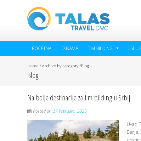
POČETNA
O NAMA
TIM BILDING
USLU
Home
/
Archive by category "Blog"
Blog
Najbolje destinacije za tim bilding u Srbiji
Posted on
27 Februara, 2025
Uvac, T
Banja,
destina