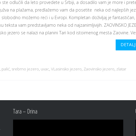
 ste odlučili da leto provedete u Srbiji, a dosadilo vam je more i pre
 gužva na plažama, predlažemo vam da posetite neka od najlepših jez
 a slobodno možemo reći i u Evropi. Kompletan doživljaj je fantastičan,
ku teksta vam predstavljamo neka od najzanimljivijih. ZAOVINSKO JE
ko jezero se nalazi na planini Tari kod istoimenog mesta Zaovine. Veš
DETALJ
,
palić
,
srebrno jezero
,
uvac
,
VLasinsko jezero
,
Zaovinsko jezero
,
zlatar
Tara – Drina
Video
Player