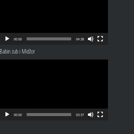
00:00
04:38
Babin zub i Midžor
Video
Player
00:00
03:37