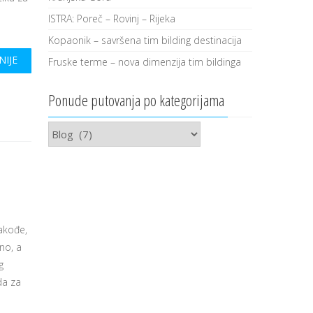
a
ISTRA: Poreč – Rovinj – Rijeka
Kopaonik – savršena tim bilding destinacija
NIJE
Fruske terme – nova dimenzija tim bildinga
Ponude putovanja po kategorijama
Ponude
putovanja
po
kategorijama
Takođe,
no, a
g
da za