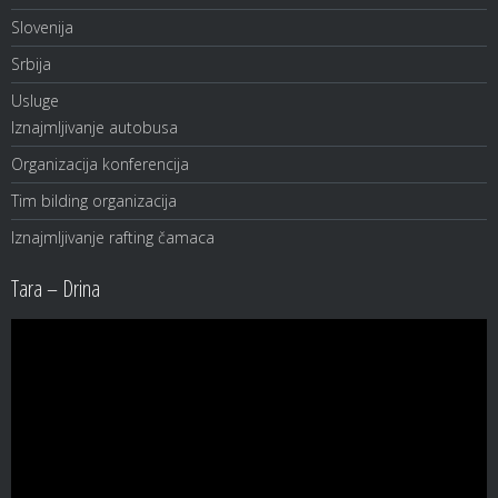
Slovenija
Srbija
Usluge
Iznajmljivanje autobusa
Organizacija konferencija
Tim bilding organizacija
Iznajmljivanje rafting čamaca
Tara – Drina
Video
Player