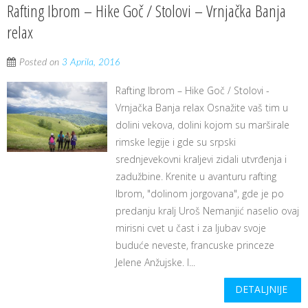
Rafting Ibrom – Hike Goč / Stolovi – Vrnjačka Banja
relax
Posted on
3 Aprila, 2016
Rafting Ibrom – Hike Goč / Stolovi -
Vrnjačka Banja relax Osnažite vaš tim u
dolini vekova, dolini kojom su marširale
rimske legije i gde su srpski
srednjevekovni kraljevi zidali utvrđenja i
zadužbine. Krenite u avanturu rafting
Ibrom, "dolinom jorgovana", gde je po
predanju kralj Uroš Nemanjić naselio ovaj
mirisni cvet u čast i za ljubav svoje
buduće neveste, francuske princeze
Jelene Anžujske. I...
DETALJNIJE