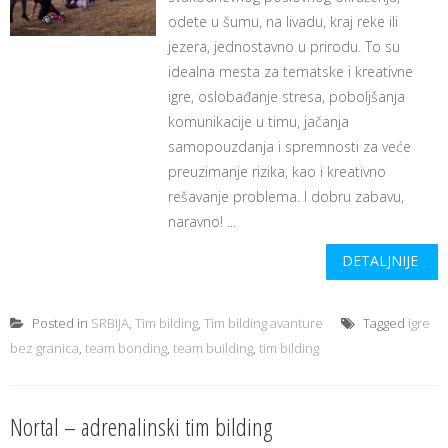
odete u šumu, na livadu, kraj reke ili
jezera, jednostavno u prirodu. To su
idealna mesta za tematske i kreativne
igre, oslobađanje stresa, poboljšanja
komunikacije u timu, jačanja
samopouzdanja i spremnosti za veće
preuzimanje rizika, kao i kreativno
rešavanje problema. I dobru zabavu,
naravno! ...
DETALJNIJE
Posted in
SRBIJA
,
Tim bilding
,
Tim bilding avanture
Tagged
igre
bez granica
,
team bonding
,
team building
,
tim bilding
Nortal – adrenalinski tim bilding