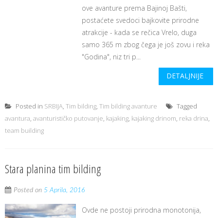
ove avanture prema Bajinoj Bašti,
postaćete svedoci bajkovite prirodne
atrakcije - kada se rečica Vrelo, duga
samo 365 m zbog čega je još zovu i reka
"Godina", niz tri p...
DETALJNIJE
Posted in
SRBIJA
,
Tim bilding
,
Tim bilding avanture
Tagged
avantura
,
avanturističko putovanje
,
kajaking
,
kajaking drinom
,
reka drina
,
team building
Stara planina tim bilding
Posted on
5 Aprila, 2016
Ovde ne postoji prirodna monotonija,