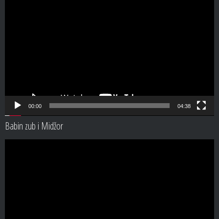
Video
Player
00:00
04:38
Babin zub i Midžor
Video
Player