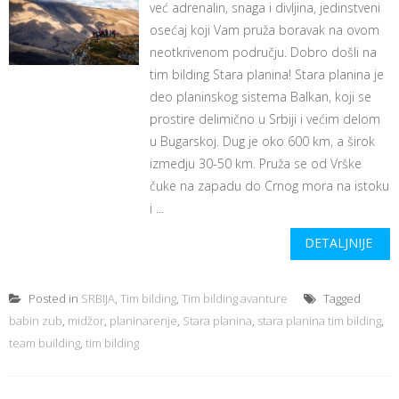
već adrenalin, snaga i divljina, jedinstveni
osećaj koji Vam pruža boravak na ovom
neotkrivenom području. Dobro došli na
tim bilding Stara planina! Stara planina je
deo planinskog sistema Balkan, koji se
prostire delimično u Srbiji i većim delom
u Bugarskoj. Dug je oko 600 km, a širok
izmedju 30-50 km. Pruža se od Vrške
čuke na zapadu do Crnog mora na istoku
i ...
DETALJNIJE
Posted in
SRBIJA
,
Tim bilding
,
Tim bilding avanture
Tagged
babin zub
,
midžor
,
planinarenje
,
Stara planina
,
stara planina tim bilding
,
team building
,
tim bilding