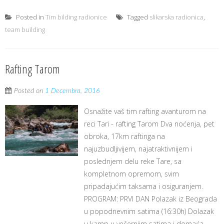
Posted in
Tim bilding radionice
Tagged
slikarska radionica
,
team building
Rafting Tarom
Posted on
1 Decembra, 2016
Osnažite vaš tim rafting avanturom na
reci Tari - rafting Tarom Dva noćenja, pet
obroka, 17km raftinga na
najuzbudljivijem, najatraktivnijem i
poslednjem delu reke Tare, sa
kompletnom opremom, svim
pripadajućim taksama i osiguranjem.
PROGRAM: PRVI DAN Polazak iz Beograda
u popodnevnim satima (16:30h) Dolazak
u kamp u večernjim satima i domaća