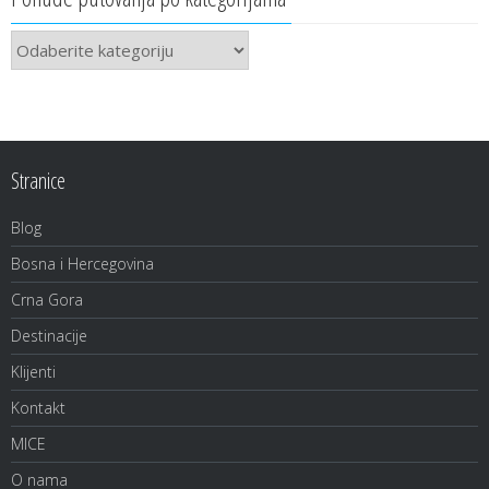
Ponude
putovanja
po
kategorijama
Stranice
Blog
Bosna i Hercegovina
Crna Gora
Destinacije
Klijenti
Kontakt
MICE
O nama