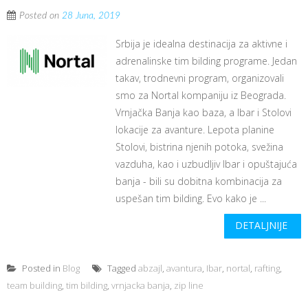
Posted on
28 Juna, 2019
Srbija je idealna destinacija za aktivne i
adrenalinske tim bilding programe. Jedan
takav, trodnevni program, organizovali
smo za Nortal kompaniju iz Beograda.
Vrnjačka Banja kao baza, a Ibar i Stolovi
lokacije za avanture. Lepota planine
Stolovi, bistrina njenih potoka, svežina
vazduha, kao i uzbudljiv Ibar i opuštajuća
banja - bili su dobitna kombinacija za
uspešan tim bilding. Evo kako je ...
DETALJNIJE
Posted in
Blog
Tagged
abzajl
,
avantura
,
Ibar
,
nortal
,
rafting
,
team building
,
tim bilding
,
vrnjacka banja
,
zip line