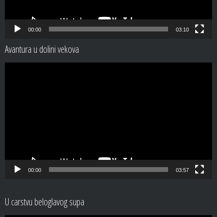
00:00
03:10
Avantura u dolini vekova
Video
Player
00:00
03:57
U carstvu beloglavog supa