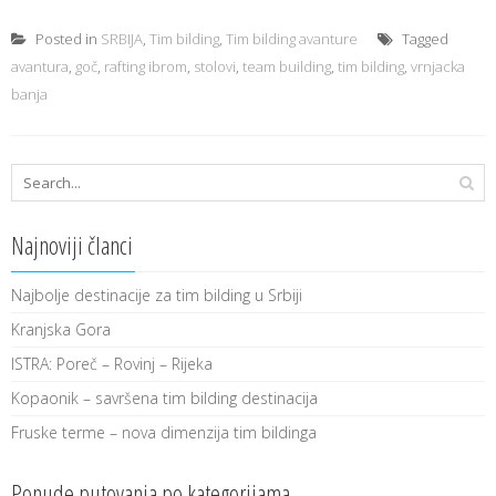
Posted in
SRBIJA
,
Tim bilding
,
Tim bilding avanture
Tagged
avantura
,
goč
,
rafting ibrom
,
stolovi
,
team building
,
tim bilding
,
vrnjacka
banja
Najnoviji članci
Najbolje destinacije za tim bilding u Srbiji
Kranjska Gora
ISTRA: Poreč – Rovinj – Rijeka
Kopaonik – savršena tim bilding destinacija
Fruske terme – nova dimenzija tim bildinga
Ponude putovanja po kategorijama