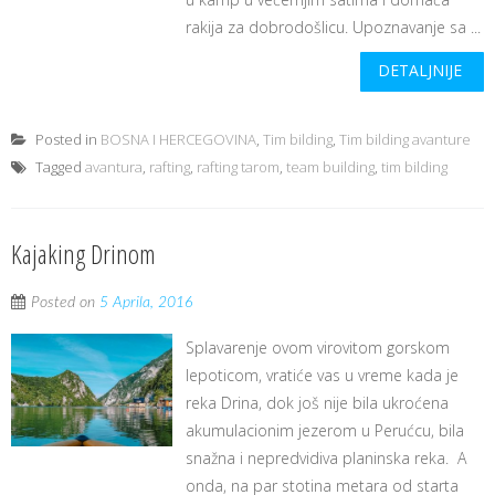
rakija za dobrodošlicu. Upoznavanje sa ...
DETALJNIJE
Posted in
BOSNA I HERCEGOVINA
,
Tim bilding
,
Tim bilding avanture
Tagged
avantura
,
rafting
,
rafting tarom
,
team building
,
tim bilding
Kajaking Drinom
Posted on
5 Aprila, 2016
Splavarenje ovom virovitom gorskom
lepoticom, vratiće vas u vreme kada je
reka Drina, dok još nije bila ukroćena
akumulacionim jezerom u Perućcu, bila
snažna i nepredvidiva planinska reka. A
onda, na par stotina metara od starta