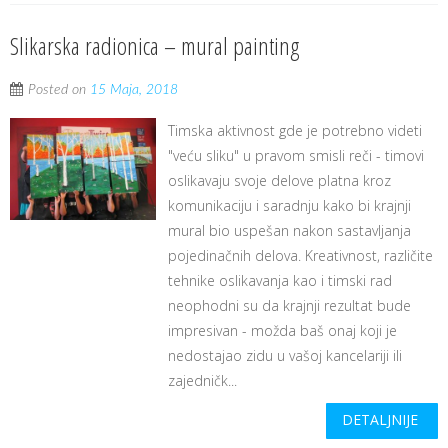
Slikarska radionica – mural painting
Posted on
15 Maja, 2018
Timska aktivnost gde je potrebno videti
"veću sliku" u pravom smisli reči - timovi
oslikavaju svoje delove platna kroz
komunikaciju i saradnju kako bi krajnji
mural bio uspešan nakon sastavljanja
pojedinačnih delova. Kreativnost, različite
tehnike oslikavanja kao i timski rad
neophodni su da krajnji rezultat bude
impresivan - možda baš onaj koji je
nedostajao zidu u vašoj kancelariji ili
zajedničk...
DETALJNIJE