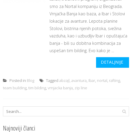
smo za Nortal kompaniju iz Beograda.
Vrnjačka Banja kao baza, a Ibar i Stolovi
lokacije za avanture. Lepota planine
Stolovi, bistrina njenih potoka, svežina
vazduha, kao i uzbudljiv Ibar i opuštajuća
banja - bili su dobitna kombinacija za
uspešan tim bilding. Evo kako je ...
DETALJNIJE
Posted in
Blog
Tagged
abzajl
,
avantura
,
Ibar
,
nortal
,
rafting
,
team building
,
tim bilding
,
vrnjacka banja
,
zip line
Najnoviji članci