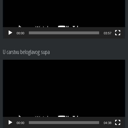
00:00
03:57
U carstvu beloglavog supa
Video
Player
00:00
04:38