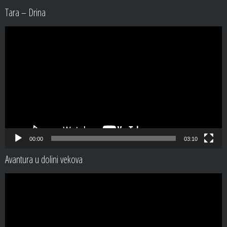
Tara – Drina
Video
Player
00:00
03:10
Avantura u dolini vekova
Video
Player