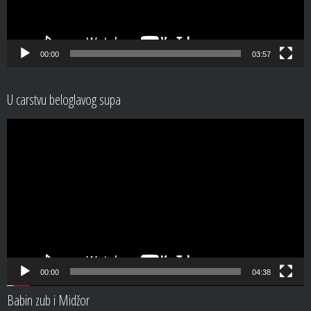
00:00
03:57
U carstvu beloglavog supa
Video
Player
00:00
04:38
Babin zub i Midžor