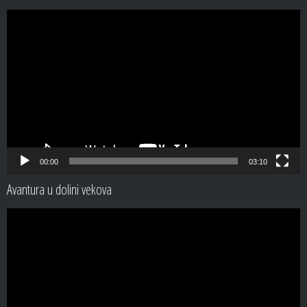
Video
Player
00:00
03:10
Avantura u dolini vekova
Video
Player