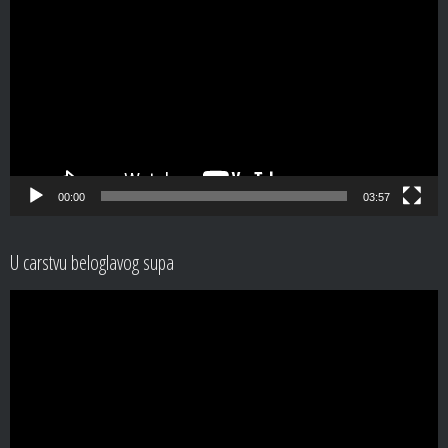
Player
00:00
03:57
U carstvu beloglavog supa
Video
Player