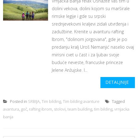
Vrnjačka Banja relax Osnažite vaš tim u
dolini vekova, dolini kojom su marširale
rimske legije i gde su srpski
srednjevekovni kraljevi zidali utvrđenja i
zadužbine. Krenite u avanturu rafting
Ibrom, "dolinom jorgovana", gde je po
predanju kralj Uroš Nemanjić naselio ovaj
mirisni cvet u čast i za ljubav svoje
buduće neveste, francuske princeze
Jelene Anžujske. I...
DETALJNIJE
Posted in
SRBIJA
,
Tim bilding
,
Tim bilding avanture
Tagged
avantura
,
goč
,
rafting ibrom
,
stolovi
,
team building
,
tim bilding
,
vrnjacka
banja