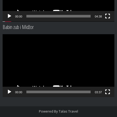
00:00
04:38
Babin zub i Midžor
Video
Player
00:00
03:37
Powered By
Talas Travel