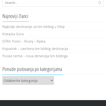
Najnoviji članci
Najbolje destinacije za tim bilding u Srbiji
Kranjska Gora
ISTRA: Poreč – Rovinj – Rijeka
Kopaonik – savršena tim bilding destinacija
Fruske terme – nova dimenzija tim bildinga
Ponude putovanja po kategorijama
Ponude
putovanja
po
kategorijama