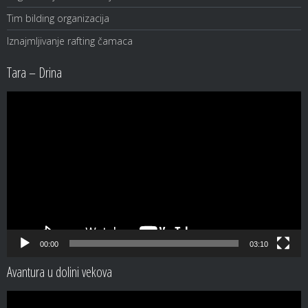
Tim bilding organizacija
Iznajmljivanje rafting čamaca
Tara – Drina
Video
Player
00:00
03:10
Avantura u dolini vekova
Video