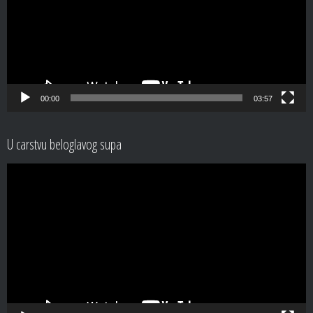
00:00
03:57
U carstvu beloglavog supa
Video
Player