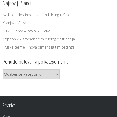
Najnoviji članci
Najbolje destinacije za tim bilding u Srbiji
Kranjska Gora
ISTRA: Poreč – Rovinj – Rijeka
Kopaonik – savršena tim bilding destinacija
Fruske terme – nova dimenzija tim bildinga
Ponude putovanja po kategorijama
Ponude
putovanja
po
kategorijama
Stranice
Blog