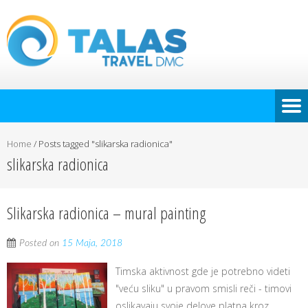
Home
/
Posts tagged "slikarska radionica"
slikarska radionica
Slikarska radionica – mural painting
Posted on
15 Maja, 2018
Timska aktivnost gde je potrebno videti
"veću sliku" u pravom smisli reči - timovi
oslikavaju svoje delove platna kroz