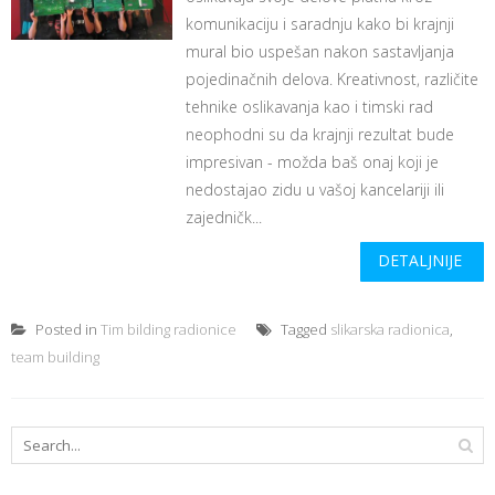
komunikaciju i saradnju kako bi krajnji
mural bio uspešan nakon sastavljanja
pojedinačnih delova. Kreativnost, različite
tehnike oslikavanja kao i timski rad
neophodni su da krajnji rezultat bude
impresivan - možda baš onaj koji je
nedostajao zidu u vašoj kancelariji ili
zajedničk...
DETALJNIJE
Posted in
Tim bilding radionice
Tagged
slikarska radionica
,
team building