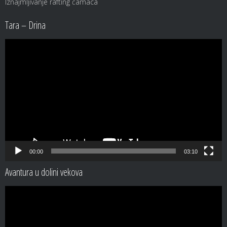
Iznajmljivanje rafting čamaca
Tara – Drina
Video
Player
00:00
03:10
Avantura u dolini vekova
Video
Player