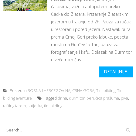
časovima, vožnja autoputem preko
Čačka do Zlatara. Krstarenje Zlatarskim
jezerom u trajanju od 2h. Pauza za ručak
u restoranu pored jezera. Nastavak puta
prema Crnoj Gori preko Jabuke, poseta
mostu na Đurđevića Tari, pauza za
forografisanje i kafu. Dolazak na Durmitor
u večernjim čas...
DETALJNIJE
Posted in
BOSNA I HERCEGOVINA
,
CRNA GORA
,
Tim bilding
,
Tim
bilding avanture
Tagged
drina
,
durmitor
,
perućica prašuma
,
piva
,
rafting tarom
,
sutjeska
,
tim bilding