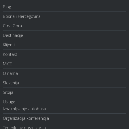
Blog
Bosna i Hercegovina
Crna Gora
Destinacije
Klijenti
Kontakt
MICE
O nama
Slovenija
Srbija
Usluge
Iznajmljivanje autobusa
Organizacija konferencija
Tim bilding organizacija