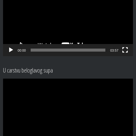
00:00
03:57
U carstvu beloglavog supa
Video
Player