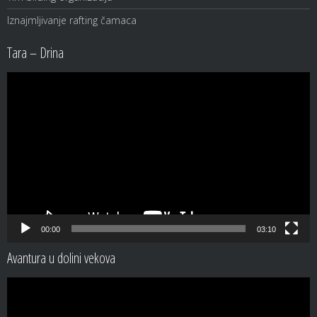
Iznajmljivanje rafting čamaca
Tara – Drina
Video
Player
00:00
03:10
Avantura u dolini vekova
Video
Player