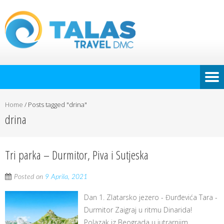
Home
/
Posts tagged "drina"
drina
Tri parka – Durmitor, Piva i Sutjeska
Posted on
9 Aprila, 2021
Dan 1. Zlatarsko jezero - Đurđevića Tara -
Durmitor Zaigraj u ritmu Dinarida!
Polazak iz Beograda u jutrarnjim