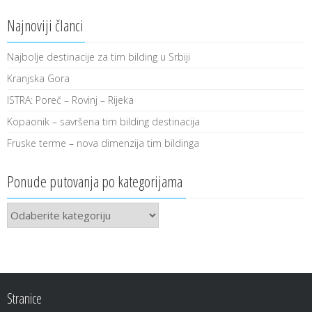
Najnoviji članci
Najbolje destinacije za tim bilding u Srbiji
Kranjska Gora
ISTRA: Poreč – Rovinj – Rijeka
Kopaonik – savršena tim bilding destinacija
Fruske terme – nova dimenzija tim bildinga
Ponude putovanja po kategorijama
Ponude
putovanja
po
kategorijama
Stranice