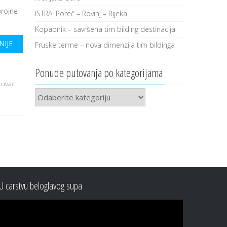
brojne
ISTRA: Poreč – Rovinj – Rijeka
Kopaonik – savršena tim bilding destinacija
NIJE
Fruske terme – nova dimenzija tim bildinga
Ponude putovanja po kategorijama
,
uvac
Ponude
putovanja
po
kategorijama
U carstvu beloglavog supa
Video
Player