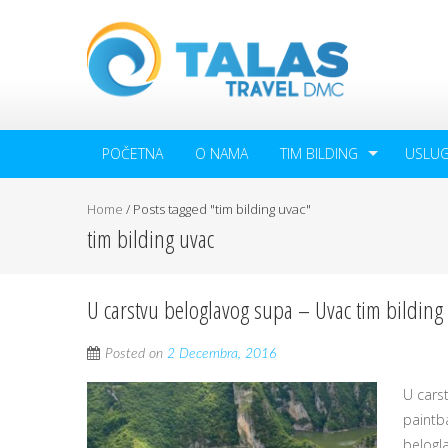
POČETNA
O NAMA
TIM BILDING
USLU
Home
/
Posts tagged "tim bilding uvac"
tim bilding uvac
U carstvu beloglavog supa – Uvac tim bilding
Posted on
2 Decembra, 2016
U carst
paintba
belogl