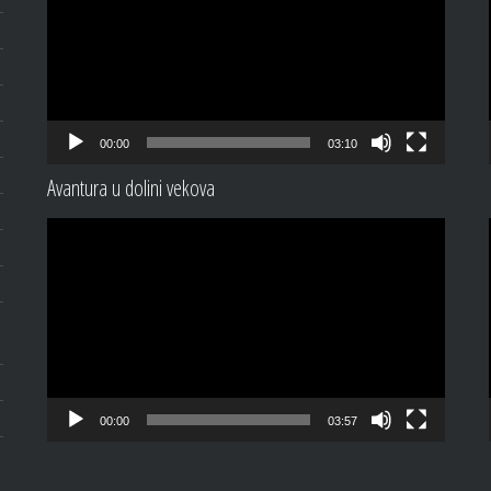
00:00
03:10
Avantura u dolini vekova
Video
Player
00:00
03:57