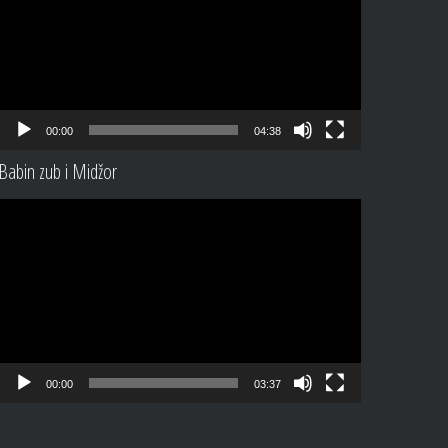
00:00
04:38
Babin zub i Midžor
Video
Player
00:00
03:37