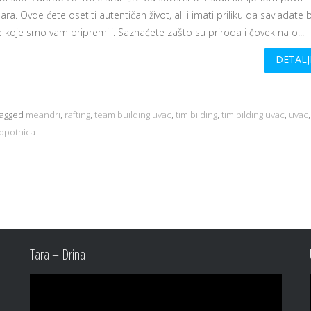
a. Ovde ćete osetiti autentičan život, ali i imati priliku da savladate 
e koje smo vam pripremili. Saznaćete zašto su priroda i čovek na o...
DETALJ
agged
meandri
,
rafting
,
team building uvac
,
tim bilding
,
tim bilding uvac
,
uvac
sopotnica
Tara – Drina
Video
Player