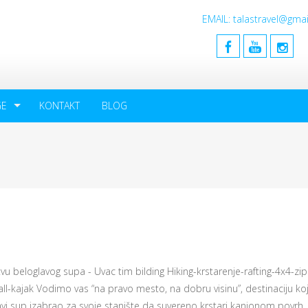
EMAIL: talastravel@gm
GE
KONTAKT
BLOG
vu beloglavog supa - Uvac tim bilding Hiking-krstarenje-rafting-4x4-zip 
ll-kajak Vodimo vas “na pravo mesto, na dobru visinu”, destinaciju koj
avi sup izabrao za svoje stanište da suvereno krstari kanjonom povrh